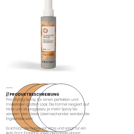
// PRODUKTBESCHREIBUNG
Pre-Styling Spray, für einen perfekten und
makellosen glatten Look. Die Formel reagiert auf
Hitze und ist progressiv, je mehr Spray Sie
verwen- den, desto überraschender werden die
Ergebnisse sein!
Es schützt die Haare vor Hitze und sorgt für ein
Anti-Frizz-Ergebnis sowie geordnete Haare.