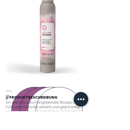
// PRODUKTBESCHREIBUNG
Ein weiches, volumengebendes Mousse, das
Fülle und Elastizität verleiht und gleichzeitig
einen weichen und natürlichen Halt bietet. Es
erleichtert die anschliessenden Stylingschritte.
Eine Formel, angereichert mit beruhigenden
Inhaltsstoffen, hilft, das Austrocknen des Haares