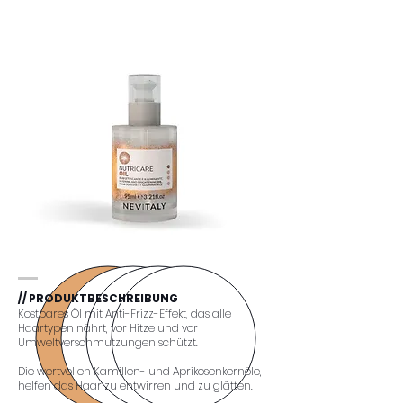
// PRODUKTBESCHREIBUNG
Kostbares Öl mit Anti-Frizz-Effekt, das alle
Haartypen nährt, vor Hitze und vor
Umweltverschmutzungen schützt.
Die wertvollen Kamillen- und Aprikosenkernöle,
helfen das Haar zu entwirren und zu glätten.