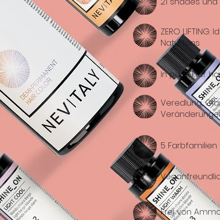
21 shades und
ZERO LIFTING: 
Naturtons
In perfekter h
Veredlung, Gla
Veränderunge
5 Farbfamilien
Veganfreundli
Frei von Ammon