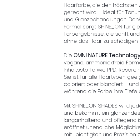
Haarfarbe, die den höchsten 
gerecht wird – ideal für Tönun
und Glanzbehandlungen. Dank
Formel sorgt SHINE_ON für gle
Farbergebnisse, die sanft und
ohne das Haar zu schädigen.
Die
OMNI NATURE Technolog
vegane, ammoniakfreie Formel
Inhaltsstoffe wie PPD, Resorcin
Sie ist für alle Haartypen geei
coloriert oder blondiert – und
während die Farbe ihre Tiefe u
Mit SHINE_ON SHADES wird jed
und bekommt ein glänzendes,
langanhaltend und pflegend is
eröffnet unendliche Möglichke
mit Leichtigkeit und Präzision