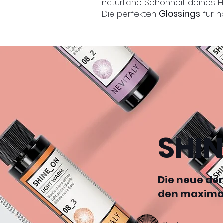
natürliche Schönheit deines H
Die perfekten
Glossings
für h
SHI
Die neue de
den maximal