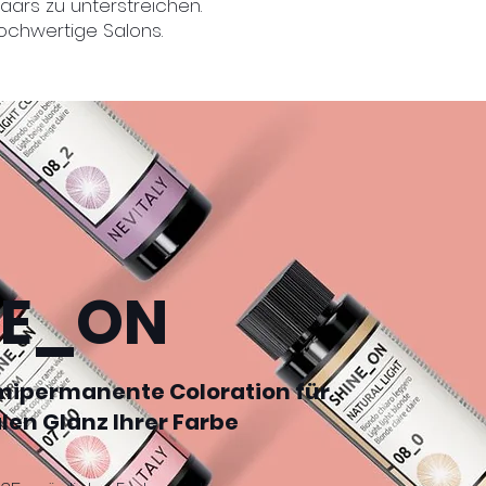
aars zu unterstreichen.
ochwertige Salons.
NE_ON
mipermanente Coloration für
en Glanz Ihrer Farbe