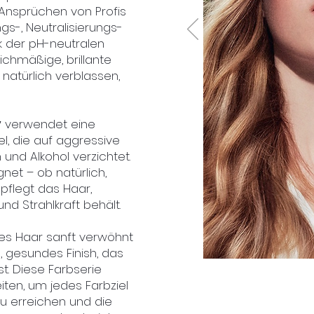
Ansprüchen von Profis
gs-, Neutralisierungs-
 der pH-neutralen
ichmäßige, brillante
 natürlich verblassen,
y
verwendet eine
, die auf aggressive
 und Alkohol verzichtet.
gnet – ob natürlich,
 pflegt das Haar,
nd Strahlkraft behält.
es Haar sanft verwöhnt
 gesundes Finish, das
t. Diese Farbserie
iten, um jedes Farbziel
 zu erreichen und die