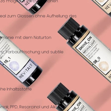
 35 mögliche Farbvariationen
Ideal zum Glossen ohne Aufhellung des
armonie mit dem Naturton
nz, Farbauffrischung und subtile
n
Inhaltsstoffe
che
iak, PPD, Resorcinol und Alkohol