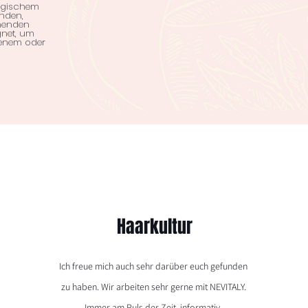
logischem
nden,
henden
gnet, um
kenem oder
Haarkultur
Ich freue mich auch sehr darüber euch gefunden
zu haben. Wir arbeiten sehr gerne mit NEVITALY.
Immer am Puls der Zeit, informativ,