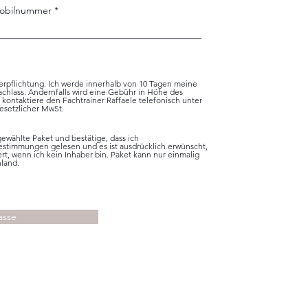
obilnummer
erpflichtung. Ich werde innerhalb von 10 Tagen meine
chlass. Andernfalls wird eine Gebühr in Höhe des
 kontaktiere den Fachtrainer Raffaele telefonisch unter
gesetzlicher MwSt.
ewählte Paket und bestätige, dass ich
bestimmungen gelesen und es ist ausdrücklich erwünscht,
rt, wenn ich kein Inhaber bin. Paket kann nur einmalig
hland.
asse