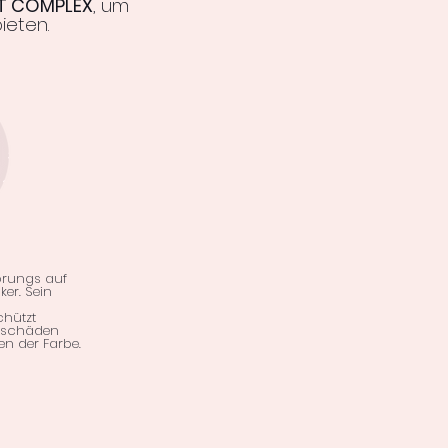
T COMPLEX
, um
ieten.
prungs auf
er. Sein
hützt
tschäden
n der Farbe.