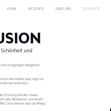
HOME
PRODUKTE
ÜBER UNS
TESTPAKETE
USION
ie Schönheit und
n drei einzigartigen Kategorien!
emisch behandeltes Haar, sorgt mit
nhaltende Farbbrillanz.
er Erhaltung blonden Haares,
iht allen Blondtönen Leuchtkraft –
ffen. Gönn deinem Haar die Pflege,