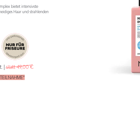
plex bietet intensivste
meidiges Haar und strahlenden
T
t.
|
statt 49,00 €
KTEILNAHME*