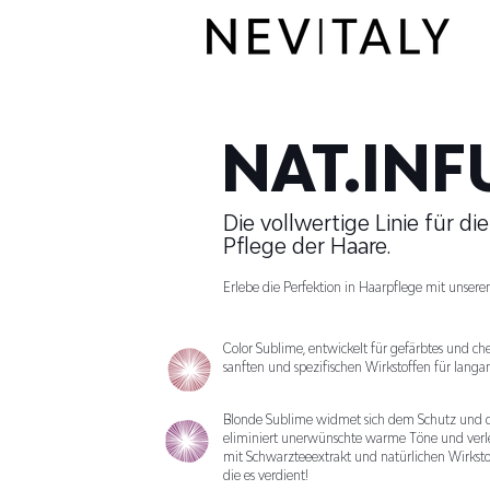
NAT.INF
Die vollwertige Linie für d
Pflege der Haare.
Erlebe die Perfektion in Haarpflege mit unsere
Color Sublime, entwickelt für gefärbtes und ch
sanften und spezifischen Wirkstoffen für langa
Blonde Sublime widmet sich dem Schutz und d
eliminiert unerwünschte warme Töne und verle
mit Schwarzteeextrakt und natürlichen Wirksto
die es verdient!