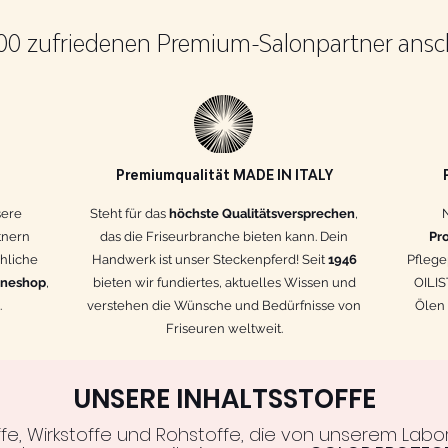
00 zufriedenen Premium-Salonpartner ansc
Premiumqualität MADE IN ITALY
sere
Steht für das
höchste Qualitätsversprechen
,
tnern
das die Friseurbranche bieten kann. Dein
Pr
chliche
Handwerk ist unser Steckenpferd! Seit
1946
Pflege
ineshop
,
bieten wir fundiertes, aktuelles Wissen und
OILIS
.
verstehen die Wünsche und Bedürfnisse von
Ölen
Friseuren weltweit.
UNSERE INHALTSSTOFFE
ffe, Wirkstoffe und Rohstoffe, die von unserem Labor