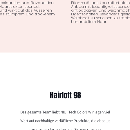
ioxidantien und Flavonoiden,
Pflanzenöl aus kontrolliert bio
 Haarstruktur, spendet
Anbau mit feuchtigkeitsspende
 und wirkt auf das Aussehen
antioxidativen und weichmac
ers stumpfem und trockenem
Eigenschaften. Besonders geei
Weichheit zu verleihen zu troc
behandeltem Haar.
Hairloft 98
Das gesamte Team liebt NIU_Tech Color! Wir legen viel
Wert auf nachhaltige verläßliche Produkte, die absolut
kompromisslos halten was Sie versprechen.