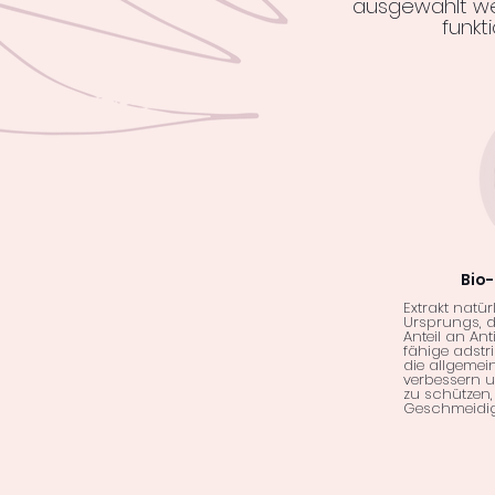
ausgewählt w
funkt
Bio
​​Extrakt nat
Ursprungs, d
Anteil an Ant
fähige adst
die allgemei
verbessern 
zu schützen
Geschmeidigk