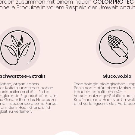
erden zusammen mit einem neuen
COLOR PROTEC
ionelle Produkte in vollem Respekt der Umwelt anzub
-Schwarztee-Extrakt
Gluco.So.bio
ürlichen, organischen
Technologie biologischen Urs
er Koffein und einen hohen
Basis von natürlichem Maiszuck
ioxidantien enthält. Es hat
Handeln schafft einenAnti-
ringierende Eigenschaften um
Verschmutzungs-Schild das sc
ne Gesundheit des Haares zu
Kopfhaut und Haar vor Umwel
und insbesondere seine Farbe
und verlangsamt das Verblasse
, um dem Haar Glanz und
eit zu verleihen.