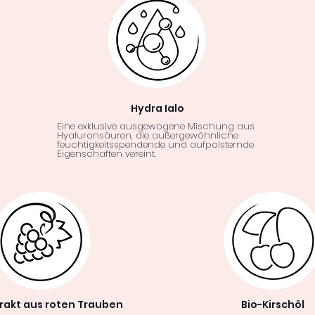
Hydra Ialo
Eine exklusive ausgewogene Mischung aus
Hyaluronsäuren, die außergewöhnliche
feuchtigkeitsspendende und aufpolsternde
Eigenschaften vereint.
trakt aus roten Trauben
Bio-Kirschöl