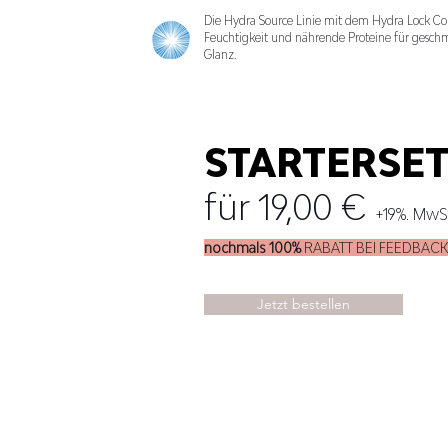
Die Hydra Source Linie mit dem Hydra Lock Com
Feuchtigkeit und nährende Proteine für gesch
Glanz.
STARTERSE
für 1
9,00 €
+19%. MwS
nochmals 100%
RABATT BEI FEEDBAC
Jetzt bestellen