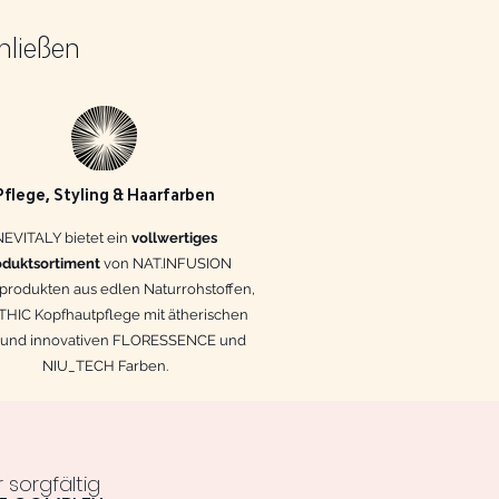
hließen
Pflege, Styling & Haarfarben
NEVITALY bietet ein
vollwertiges
oduktsortiment
von NAT.INFUSION
produkten aus edlen Naturrohstoffen,
THIC Kopfhautpflege mit ätherischen
 und innovativen FLORESSENCE und
NIU_TECH Farben.
 sorgfältig