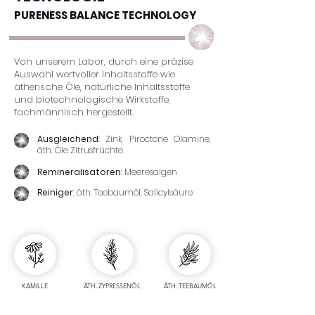
PURENESS BALANCE TECHNOLOGY
Von unserem Labor, durch eine präzise
Auswahl wertvoller Inhaltsstoffe wie
ätherische Öle, natürliche Inhaltsstoffe
und biotechnologische Wirkstoffe,
fachmännisch hergestellt.
Ausgleichend
: Zink, Piroctone Olamine,
äth. Öle Zitrusfrüchte
Remineralisatoren
: Meeresalgen
Reiniger
: äth. Teebaumöl, Salicylsäure
KAMILLE
ÄTH. ZYPRESSENÖL
ÄTH. TEEBAUMÖL