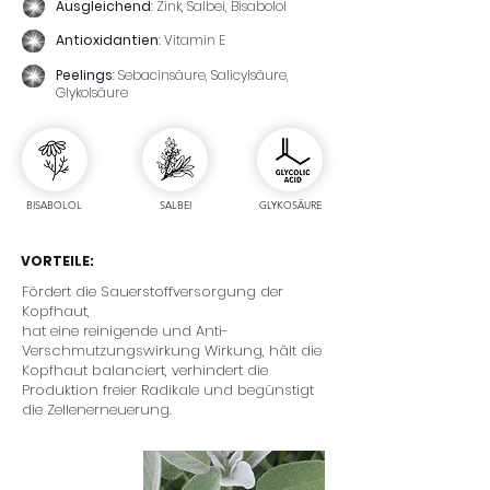
Ausgleichend
: Zink, Salbei, Bisabolol
Antioxidantien
: Vitamin E
Peelings
: Sebacinsäure, Salicylsäure,
Glykolsäure
BISABOLOL
SALBEI
GLYKOSÄURE
VORTEILE:
Fördert die Sauerstoffversorgung der
Kopfhaut,
hat eine reinigende und Anti-
Verschmutzungswirkung Wirkung, hält die
Kopfhaut balanciert, verhindert die
Produktion freier Radikale und begünstigt
die Zellenerneuerung.