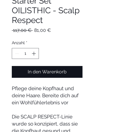
Starter Set
OILISTHIC - Scalp
Respect
Standardpreis
Sale-
 117,00 € 
81,00 €
Preis
Anzahl
*
In den Warenkorb
Pflege deine Kopfhaut und
deine Haare. Bereite dich auf
ein Wohlfühlerlebnis vor
Die SCALP RESPECT-Linie
wurde so konzipiert, dass sie
die Kopfhaut gesund und