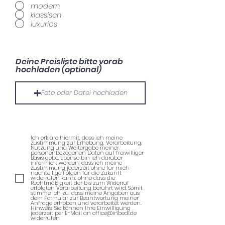
modern
klassisch
luxuriös
Deine Preisliste bitte vorab
hochladen (optional)
Foto oder Datei hochladen
Ich erkläre hiermit, dass ich meine
Zustimmung zur Erhebung, Verarbeitung,
Nutzung und Weitergabe meiner
personenbezogenen Daten auf freiwilliger
Basis gebe. Ebenso bin ich darüber
informiert worden, dass ich meine
Zustimmung jederzeit ohne für mich
nachteilige Folgen für die Zukunft
widerrufen kann, ohne dass die
Rechtmäßigkeit der bis zum Widerruf
erfolgten Verarbeitung berührt wird. Somit
stimme ich zu, dass meine Angaben aus
dem Formular zur Beantwortung meiner
Anfrage erhoben und verarbeitet werden.
Hinweis: Sie können Ihre Einwilligung
jederzeit per E-Mail an office@inbedi.de
widerrufen.