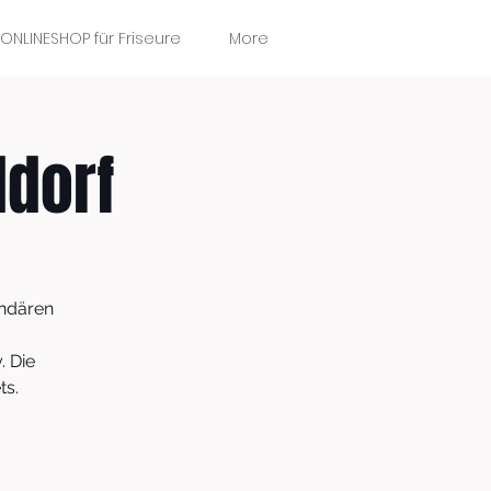
ONLINESHOP für Friseure
More
ldorf
endären
. Die
ts.