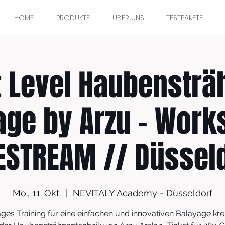
HOME
PRODUKTE
ÜBER UNS
TESTPAKETE
t Level Haubensträ
age by Arzu - Work
ESTREAM // Düssel
Mo., 11. Okt.
  |  
NEVITALY Academy - Düsseldorf
ges Training für eine einfachen und innovativen Balayage krei