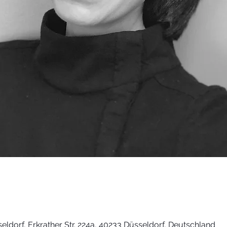
dorf, Erkrather Str. 224a, 40233 Düsseldorf, Deutschland