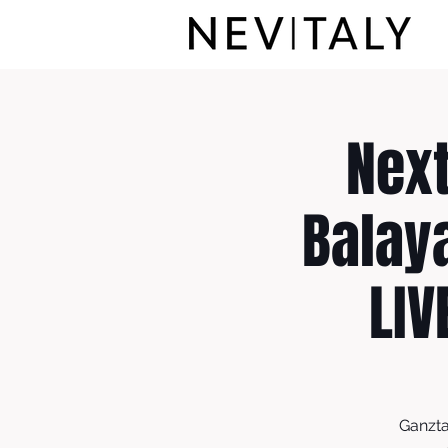
Nex
Balay
LIV
Ganzta