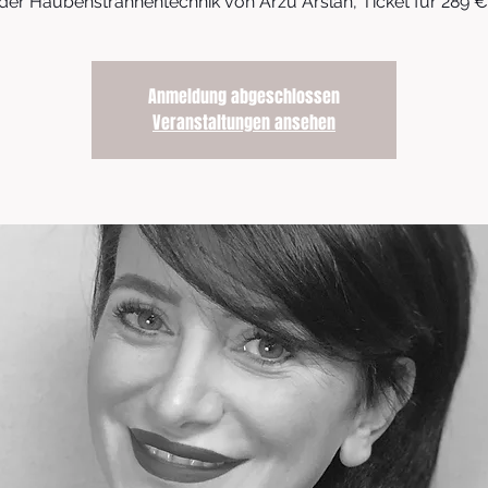
der Haubensträhnentechnik von Arzu Arslan, Ticket für 289 €
Anmeldung abgeschlossen
Veranstaltungen ansehen