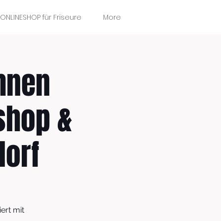
ONLINESHOP für Friseure
More
hnen
shop &
dorf
ert mit