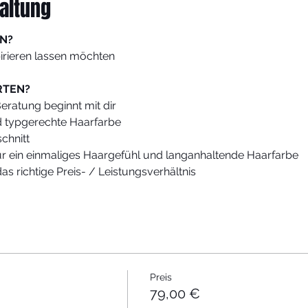
altung
N?
spirieren lassen möchten
RTEN?
Beratung beginnt mit dir
nd typgerechte Haarfarbe
chnitt
 für ein einmaliges Haargefühl und langanhaltende Haarfarbe
das richtige Preis- / Leistungsverhältnis
N TEILNEHMER UND SALON?
nsmöglichkeiten für den Salonalltag
ivierte und inspirierte Salonmitarbeiter
h Expertise im Bereich Trend
Preis
79,00 €
ingen, da Arbeit am Trainingskopf oder Modell.