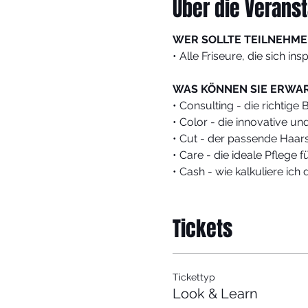
Über die Veranst
WER SOLLTE TEILNEHME
• Alle Friseure, die sich in
WAS KÖNNEN SIE ERWA
• Consulting - die richtige 
• Color - die innovative u
• Cut - der passende Haars
• Care - die ideale Pflege
• Cash - wie kalkuliere ich 
WELCHEN NUTZEN HABE
Tickets
• Vielseitige Interpretatio
• Umsatz steigern durch mot
• Salonimage stärken durc
Tickettyp
HINWEIS:
Look & Learn
Bitte Handwerkszeug mitbr